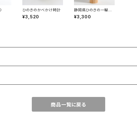
り
ひのきのかべかけ時計
静岡県ひのきの一輪挿
し
¥3,520
¥3,300
商品一覧に戻る